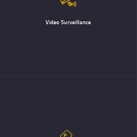
Les nouvelles technologies ont permis au grand public d’accéder
plus facilement à la vidéosurveillance. En parallèle, les
technologies se sont multipliées, rendant le choix plus complexe.
Video Surveillance
Installation clés en main