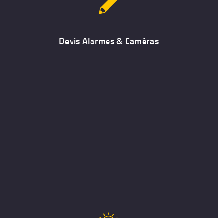
À travers un devis de télésurveillance ou de sécurité, un
spécialiste vous liste les produits (alarme, détecteur de
mouvement, caméra de sécurité, etc.), prestations (pose de
l’alarme, raccordements électriques, télésurveillance, etc.)
Devis Alarmes & Caméras
Système d’Alarme