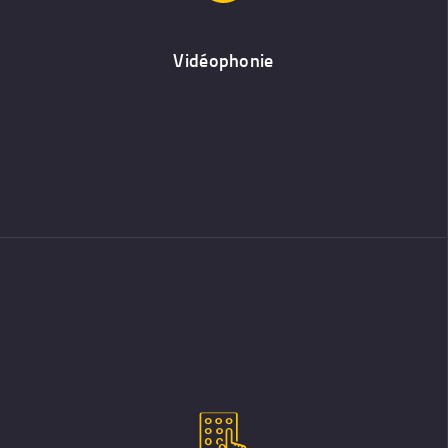
L’interphone et le visiophone présentent donc de nombreux
avantages, essentiellement en matière de sécurité et de facilité
de service.
Vidéophonie
Contrôle d’Accès