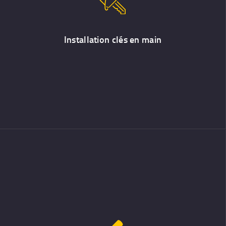
Nous réalisons votre installation d’alarmes et de contrôles d’accès
clé en main, de l’audit de votre bien jusqu’à la formation des
utilisateurs
Installation clés en main
Devis Alarmes & Caméras