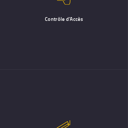
Un contrôle d’accès permet d’accepter ou de refuser que telle ou
telle personne accède à un lieu ou encore à des équipements
spécifiques. Mais comment bien la choisir ?
Contrôle d’Accès
Video Surveillance