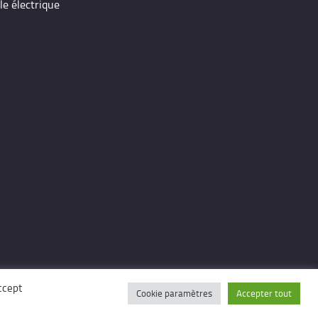
le électrique
ccept
Cookie paramètres
Accepter tout