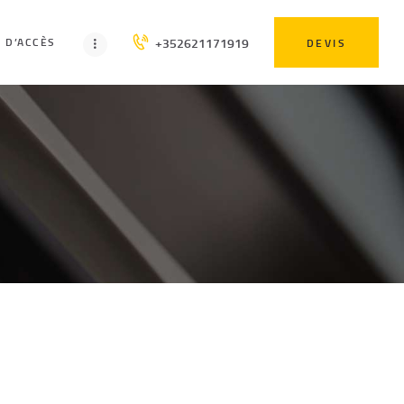
+352621171919
 D’ACCÈS
DEVIS