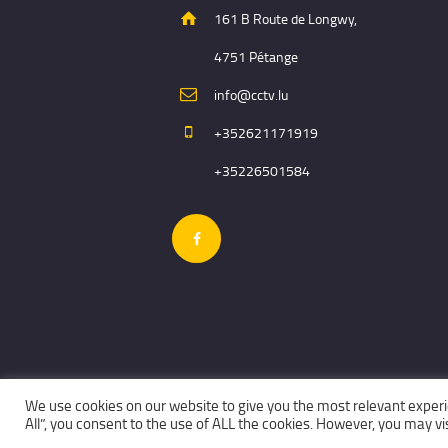
161 B Route de Longwy,
4751 Pétange
info@cctv.lu
+352621171919
+35226501584
We use cookies on our website to give you the most relevant experi
All”, you consent to the use of ALL the cookies. However, you may vis